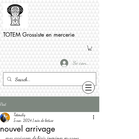
TOTEM Grossiste en mercerie
Se connecter
Post
Totemdiy
5 nov. 2024
1 min de lecture
nouvel arrivage
gros arrivages de biais imprimes ecussons 