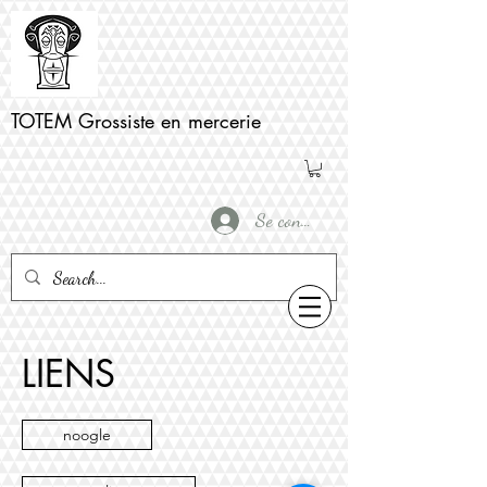
TOTEM Grossiste en mercerie
Se connecter
LIENS
noogle