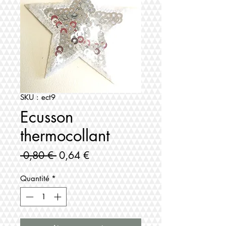
SKU : ect9
Ecusson
thermocollant
Prix
Prix
 0,80 € 
0,64 €
original
promotionnel
Quantité
*