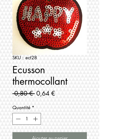
SKU : ect28
Ecusson
thermocollant
Prix
Prix
 0,80 € 
0,64 €
original
promotionnel
Quantité
*
Ajouter au panier