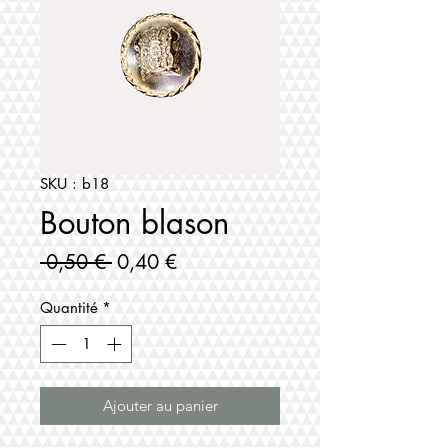
SKU : b18
Bouton blason
Prix
Prix
 0,50 € 
0,40 €
original
promotionnel
Quantité
*
Ajouter au panier