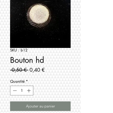
SKU : b12
Bouton hd
Prix
Prix
 0,50 € 
0,40 €
original
promotionnel
Quantité
*
Ajouter au panier